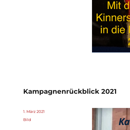
Kampagnenrückblick 2021
Veröffentlicht
1. März 2021
am
Format
Bild