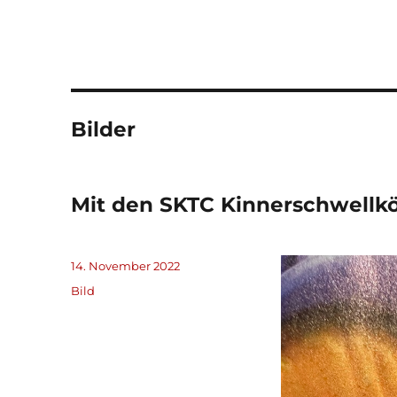
Bilder
Mit den SKTC Kinnerschwellk
Veröffentlicht
14. November 2022
am
Format
Bild