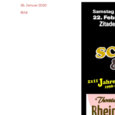
Veröffentlicht
26. Januar 2020
am
Format
Bild