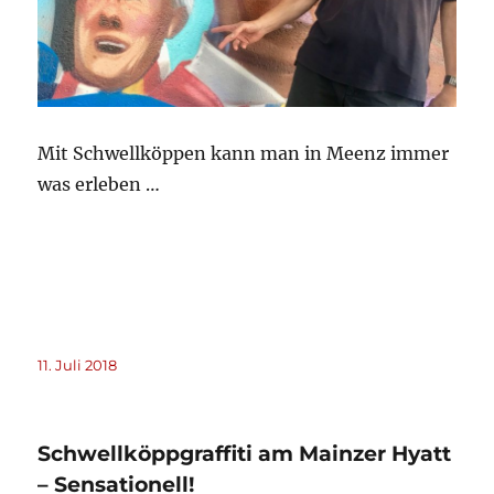
Mit Schwellköppen kann man in Meenz immer
was erleben …
Veröffentlicht
11. Juli 2018
am
Schwellköppgraffiti am Mainzer Hyatt
– Sensationell!