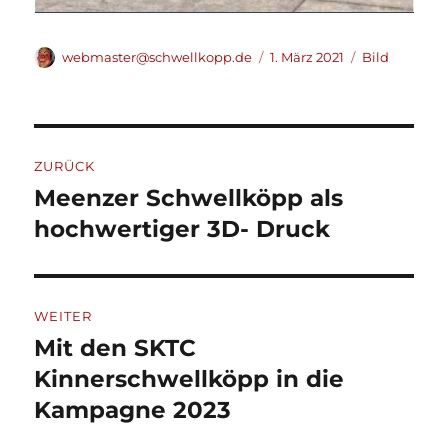
Autor
Veröffentlicht
Format
webmaster@schwellkopp.de
1. März 2021
Bild
am
Beitragsnavigation
ZURÜCK
Meenzer Schwellköpp als
Vorheriger
Beitrag:
hochwertiger 3D- Druck
WEITER
Mit den SKTC
Nächster
Beitrag:
Kinnerschwellköpp in die
Kampagne 2023