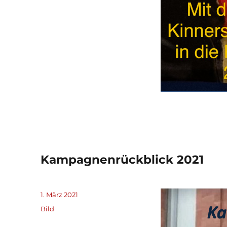
Kampagnenrückblick 2021
Veröffentlicht
1. März 2021
am
Format
Bild