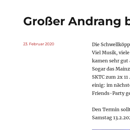
Großer Andrang 
Veröffentlicht
23. Februar 2020
Die Schwellköpp
am
Viel Musik, vie
kamen sehr gut 
Sogar das Mainze
SKTC zum 2x 11 .
einig: im nächst
Friends-Party g
Den Termin soll
Samstag 13.2.20