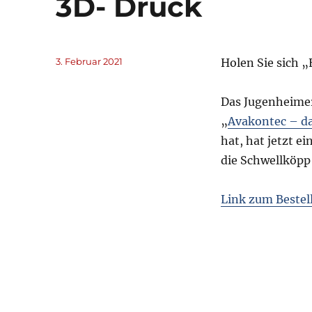
3D- Druck
Veröffentlicht
3. Februar 2021
Holen Sie sich 
am
Das Jugenheimer
„
Avakontec – d
hat, hat jetzt e
die Schwellköpp 
Link zum Bestel