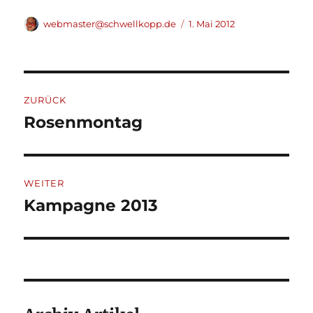
Autor
Veröffentlicht
webmaster@schwellkopp.de
1. Mai 2012
am
Beitragsnavigation
ZURÜCK
Rosenmontag
Vorheriger
Beitrag:
WEITER
Kampagne 2013
Nächster
Beitrag: