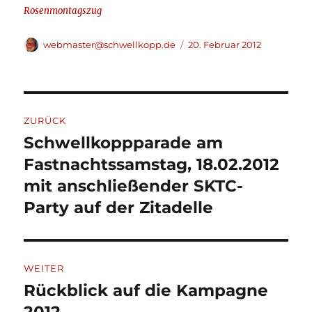
Rosenmontagszug
Autor
Veröffentlicht
webmaster@schwellkopp.de
20. Februar 2012
am
Beitragsnavigation
ZURÜCK
Schwellkoppparade am
Vorheriger
Beitrag:
Fastnachtssamstag, 18.02.2012
mit anschließender SKTC-
Party auf der Zitadelle
WEITER
Rückblick auf die Kampagne
Nächster
Beitrag: