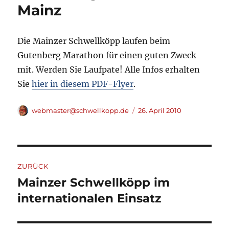
Mainz
Die Mainzer Schwellköpp laufen beim
Gutenberg Marathon für einen guten Zweck
mit. Werden Sie Laufpate! Alle Infos erhalten
Sie
hier in diesem PDF-Flyer
.
Autor
Veröffentlicht
webmaster@schwellkopp.de
26. April 2010
am
Beitragsnavigation
ZURÜCK
Mainzer Schwellköpp im
Vorheriger
Beitrag:
internationalen Einsatz