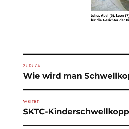
Beitragsnavigation
ZURÜCK
Wie wird man Schwellko
Vorheriger
Beitrag:
WEITER
SKTC-Kinderschwellkopp-B
Nächster
Beitrag: