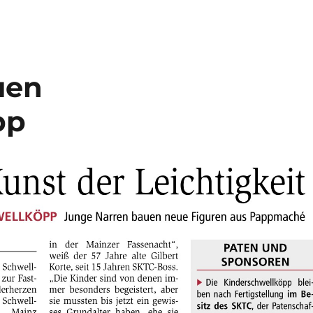
uen
pp