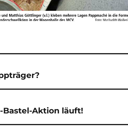
ppträger?
astel-Aktion läuft!