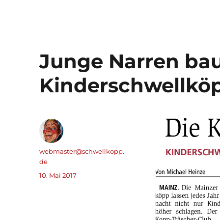
Junge Narren ba
Kinderschwellkö
Autor
webmaster@schwellkopp.
de
Veröffentlicht
10. Mai 2017
am