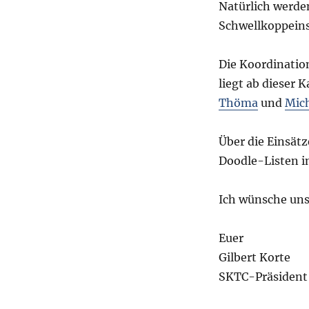
Natürlich werde
Schwellkoppeins
Die Koordinatio
liegt ab dieser
Thöma
und
Mich
Über die Einsätz
Doodle-Listen i
Ich wünsche uns
Euer
Gilbert Korte
SKTC-Präsident