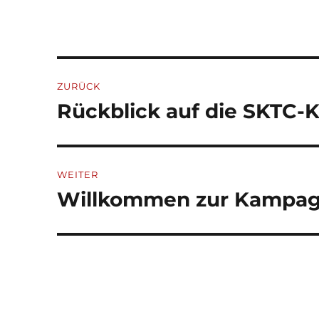
Beitragsnavigation
ZURÜCK
Rückblick auf die SKTC
Vorheriger
Beitrag:
WEITER
Willkommen zur Kampag
Nächster
Beitrag: