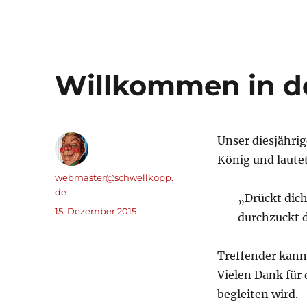
Willkommen in d
Unser diesjähri
König und laute
Autor
webmaster@schwellkopp.
de
„Drückt dich
Veröffentlicht
15. Dezember 2015
durchzuckt d
am
Treffender kann
Vielen Dank für
begleiten wird.