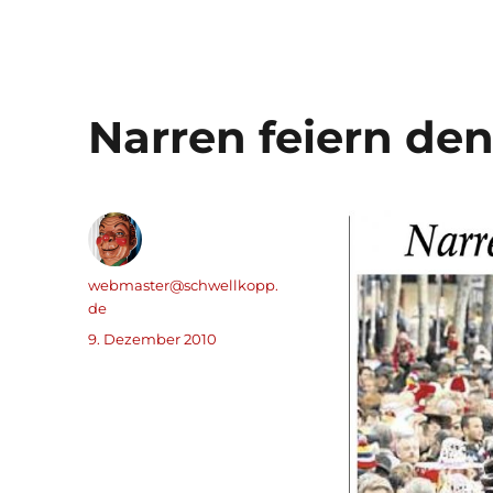
Narren feiern den 1
Autor
webmaster@schwellkopp.
de
Veröffentlicht
9. Dezember 2010
am