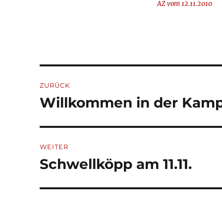
AZ vom 12.11.2010
Beitragsnavigation
ZURÜCK
Willkommen in der Kamp
Vorheriger
Beitrag:
WEITER
Schwellköpp am 11.11.
Nächster
Beitrag: